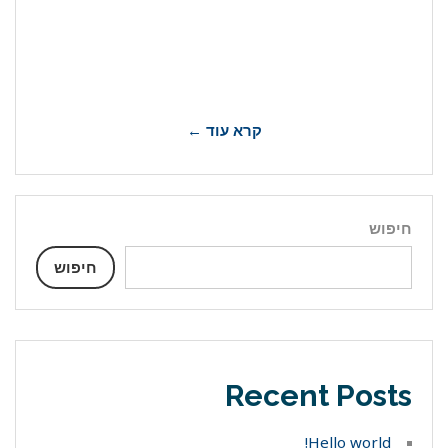
world!
Welcome to WordPress. This is your first
post. Edit or delete it, then start writing!
קרא עוד ←
חיפוש
חיפוש
Recent Posts
Hello world!